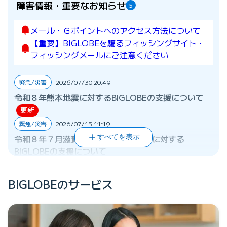
障害情報・重要なお知らせ
5
メール・Ｇポイントへのアクセス方法について
【重要】BIGLOBEを騙るフィッシングサイト・
フィッシングメールにご注意ください
緊急/災害
2026/07/30 20:49
令和８年熊本地震に対するBIGLOBEの支援について
更新
緊急/災害
2026/07/13 11:19
令和８年７月滋賀県甲賀市の土砂崩れに対する
すべてを表示
BIGLOBEの支援について
緊急/災害
2026/06/24 19:29
令和８年６月24日からの大雨に伴う災害に対する
BIGLOBEのサービス
BIGLOBEの支援について